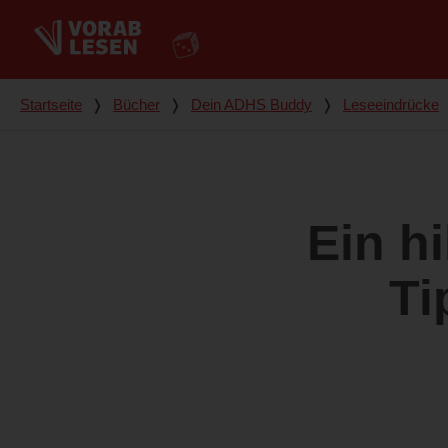
Du bist hier
Startseite
❭
Bücher
❭
Dein ADHS Buddy
❭
Leseeindrücke
Ein h
Ti