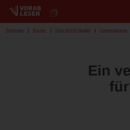
Du bist hier
Startseite
❭
Bücher
❭
Dein ADHS Buddy
❭
Leseeindrücke
Ein ve
fü