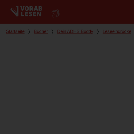
Du bist hier
Startseite
❭
Bücher
❭
Dein ADHS Buddy
❭
Leseeindrücke