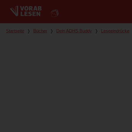
Du bist hier
Startseite
❭
Bücher
❭
Dein ADHS Buddy
❭
Leseeindrücke