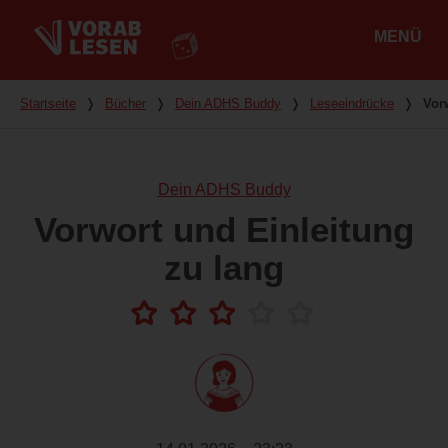
MENÜ
Hauptmenü
Du bist hier
Startseite
❭
Bücher
❭
Dein ADHS Buddy
❭
Leseeindrücke
❭
Vor
Dein ADHS Buddy
Vorwort und Einleitung
zu lang