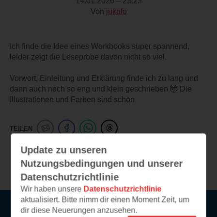
14.01.2026 – 23:23
Von
jukafo
Ich finde die Idee eines Workbooks super spannend,
leider zeigt die Leseprobe davon nicht so viel.
Vorwort, Einleitung und Erklärung finde ich zu lang und
dann auch noch so eng und klein geschrieben 🤯 Die
Illustrationen und Farben sind schön
TEILEN
Update zu unseren
Weitere Leseeindrücke
Nutzungsbedingungen und unserer
Datenschutzrichtlinie
Wir haben unsere
Datenschutzrichtlinie
aktualisiert. Bitte nimm dir einen Moment Zeit, um
dir diese Neuerungen anzusehen.