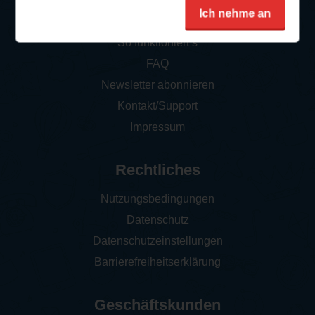
Service
Ich nehme an
So funktioniert‘s
FAQ
Newsletter abonnieren
Kontakt/Support
Impressum
Rechtliches
Nutzungsbedingungen
Datenschutz
Datenschutzeinstellungen
Barrierefreiheitserklärung
Geschäftskunden