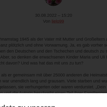
30.08.2022 – 15:20
Von
lielo99
hnamstag 1945 als der Vater mit Mutter und Großeltern
anz plötzlich und ohne Vorwarnung. Ja, es gab vorher s
en den Deutschen und den Tschechen und deutsch zu sp
Aber, so denken die erwachsenen Kinder Maria und Uli
icht davon? Und was hat das mit uns zu tun?
t, als er gemeinsam mit über 25000 anderen die Heimats
 war unendlich lang und grausam. Viele starben und w
elassen, sie verhungerten oder waren verdurstet. „Dein
n und die Autorin beschreibt einen Teil ihrer Familienge
, ihr Leben in den Griff zu bekommen. Maria hat zwar ei
cht. Und Uli? Der lebt alleine in seiner Schreinerwerkstatt