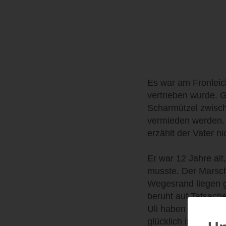
Es war am Fronleic
vertrieben wurde. G
Scharmützel zwisch
vermieden werden. 
erzählt der Vater n
Er war 12 Jahre al
musste. Der Marsch
Wegesrand liegen g
beruht auf Tatsache
Uli haben es schwer
glücklich ist sie ni