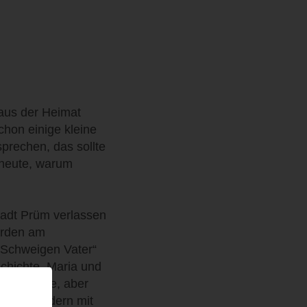
 aus der Heimat
chon einige kleine
rechen, das sollte
 heute, warum
tadt Prüm verlassen
urden am
 Schweigen Vater“
schichte. Maria und
ne Familie, aber
. Beide hadern mit