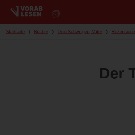
Du bist hier
Startseite
❭
Bücher
❭
Dein Schweigen, Vater
❭
Rezension
Der 