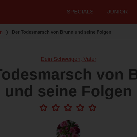
Hauptmenü
SPECIALS
JUNIOR
en
❭
Der Todesmarsch von Brünn und seine Folgen
Dein Schweigen, Vater
Todesmarsch von 
und seine Folgen