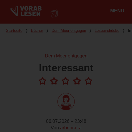
MENÜ
Hauptmenü
Du bist hier
Startseite
❭
Bücher
❭
Dem Meer entgegen
❭
Leseeindrücke
❭
In
Dem Meer entgegen
Interessant
06.07.2026 – 23:48
Von
arbnora.ra