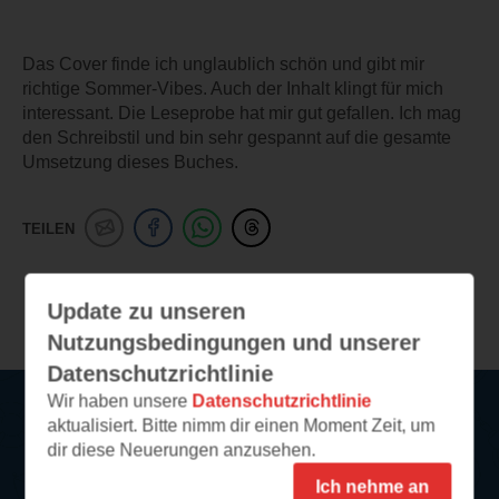
Das Cover finde ich unglaublich schön und gibt mir
richtige Sommer-Vibes. Auch der Inhalt klingt für mich
interessant. Die Leseprobe hat mir gut gefallen. Ich mag
den Schreibstil und bin sehr gespannt auf die gesamte
Umsetzung dieses Buches.
TEILEN
Weitere Leseeindrücke
Update zu unseren
Nutzungsbedingungen und unserer
Datenschutzrichtlinie
Wir haben unsere
Datenschutzrichtlinie
aktualisiert. Bitte nimm dir einen Moment Zeit, um
Service
dir diese Neuerungen anzusehen.
Ich nehme an