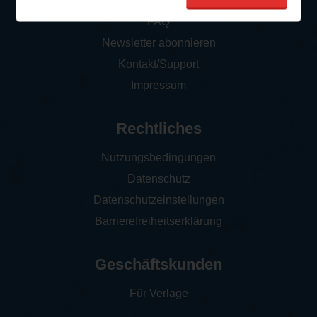
So funktioniert‘s
FAQ
Newsletter abonnieren
Kontakt/Support
Impressum
Rechtliches
Nutzungsbedingungen
Datenschutz
Datenschutzeinstellungen
Barrierefreiheitserklärung
Geschäftskunden
Für Verlage