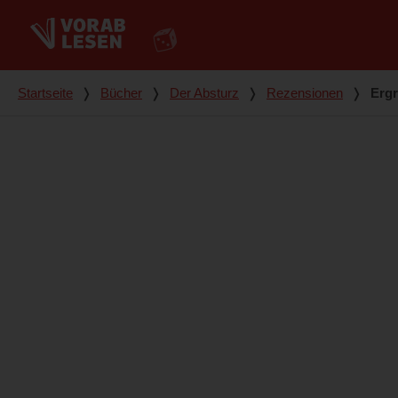
Du bist hier
Startseite
❭
Bücher
❭
Der Absturz
❭
Rezensionen
❭
Ergr