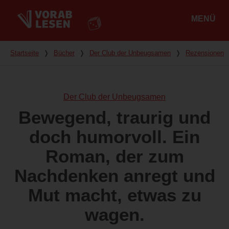
MENÜ
Hauptmenü
Du bist hier
Startseite
❭
Bücher
❭
Der Club der Unbeugsamen
❭
Rezensionen
Der Club der Unbeugsamen
Bewegend, traurig und
doch humorvoll. Ein
Roman, der zum
Nachdenken anregt und
Mut macht, etwas zu
wagen.