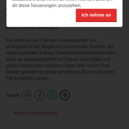
Schreibstil, die wechselnden Perspektiven und die vielen
dir diese Neuerungen anzusehen.
emotionalen und humorvollen Momente sorgen dafür,
dass man ständig weiterlesen möchte. Immer wieder
Ich nehme an
musste ich schmunzeln, war berührt oder wollte einfach
wissen, wie es weitergeht.
Für mich ist Der Club der Unbeugsamen ein
atmosphärischer, kluger und emotionaler Roman, der
lange nachhallt. Kathryn Stockett beweist einmal mehr,
dass sie außergewöhnliche Figuren erschaffen und
große Geschichten erzählen kann. Wer schon Gute
Geister geliebt hat, sollte sich dieses Buch auf keinen
Fall entgehen lassen.
TEILEN
Weitere Rezensionen