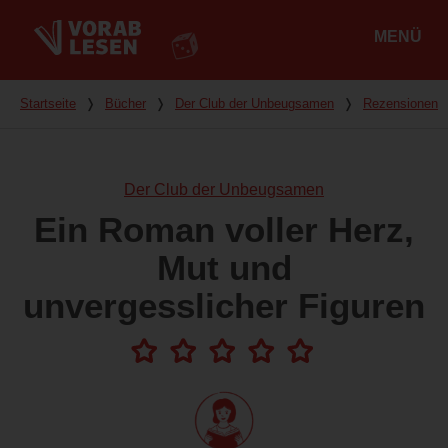
MENÜ
Hauptmenü
Du bist hier
Startseite
❭
Bücher
❭
Der Club der Unbeugsamen
❭
Rezensionen
Der Club der Unbeugsamen
Ein Roman voller Herz,
Mut und
unvergesslicher Figuren