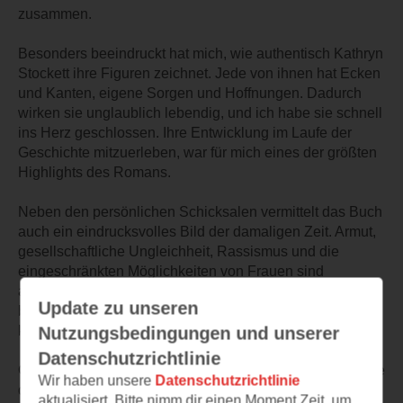
zusammen.
Besonders beeindruckt hat mich, wie authentisch Kathryn
Stockett ihre Figuren zeichnet. Jede von ihnen hat Ecken
und Kanten, eigene Sorgen und Hoffnungen. Dadurch
wirken sie unglaublich lebendig, und ich habe sie schnell
ins Herz geschlossen. Ihre Entwicklung im Laufe der
Geschichte mitzuerleben, war für mich eines der größten
Highlights des Romans.
Neben den persönlichen Schicksalen vermittelt das Buch
auch ein eindrucksvolles Bild der damaligen Zeit. Armut,
gesellschaftliche Ungleichheit, Rassismus und die
eingeschränkten Möglichkeiten von Frauen sind
allgegenwärtig, ohne dass die Geschichte jemals
Update zu unseren
belehrend wirkt. Stattdessen zeigt sie, wie viel Mut selbst
kleine Akte des Widerstands erfordern konnten.
Nutzungsbedingungen und unserer
Datenschutzrichtlinie
Obwohl der Roman über 800 Seiten umfasst, hatte ich nie
Wir haben unsere
Datenschutzrichtlinie
das Gefühl, dass er sich zieht. Im Gegenteil: Der flüssige
aktualisiert. Bitte nimm dir einen Moment Zeit, um