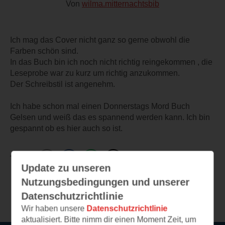
Von
wilma.mitternachtsbib
Ich mag das Cover nicht ganz so gerne obwohl die
Farben schön sind.
In das Buch bin ich noch nicht richtig reingekommen , die
Leseprobe war zu kurz um richtig anzukommen.
Der Schreibstil ist angenehm.
Ich habe schon mal einen Donnerstags Mord Buch
Gelsen und weiß das es spannend werden kann. Ich bin
gespannt ob es hier auch so ist.
TEILEN
Update zu unseren
Nutzungsbedingungen und unserer
Weitere Leseeindrücke
Datenschutzrichtlinie
Wir haben unsere
Datenschutzrichtlinie
aktualisiert. Bitte nimm dir einen Moment Zeit, um