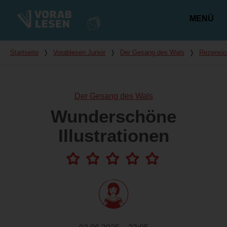
MENÜ
Hauptmenü
Du bist hier
Startseite
❭
Vorablesen Junior
❭
Der Gesang des Wals
❭
Rezensio
Der Gesang des Wals
Wunderschöne
Illustrationen