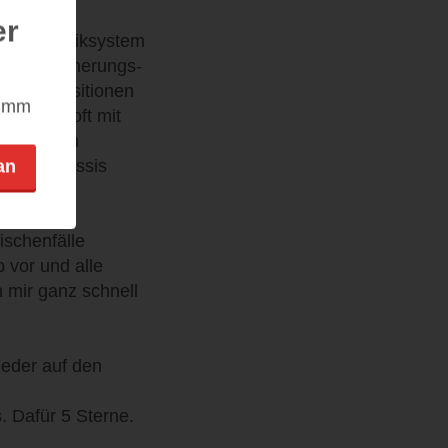
er
nser Politiksystem
lben Erinnerungs-
genen Positionen
nimm
nmalen, oft mit
us profanen
is und Wessis
an
rd.
, deren
ischenfälle
b vor und alle
 mir ganz schnell
ieder auf den
. Dafür 5 Sterne.