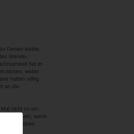
en Fersen klebte,
 des Wende-
achtsamkeit hat er
en lassen, wobei
ne hatten völlig
ht an die
Mal nicht so ein
te schön sein, wenn
ielleicht eben