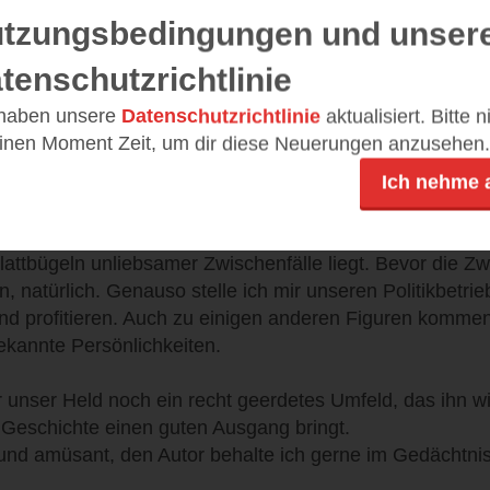
tzungsbedingungen und unser
n, aber trotzdem auch zum Nachdenken. Funktioniert u
en aus unseren Steuergeldern Unmengen an immer diese
tenschutzrichtlinie
ausgeschüttet, deren Selbstzweck nur der Erhalt der ei
 haben unsere
Datenschutzrichtlinie
aktualisiert. Bitte 
 an Gedenkstunden, Denkmälern, Erinnerungsstätten, Mah
einen Moment Zeit, um dir diese Neuerungen anzusehen.
ert, aber irgendwann nur noch wichtig für die Betreiber a
en. Und vermutlich liegen auch die Meinungen vieler Oss
Ich nehme 
so weit weg von dem, was hier im Buch so aufgeführt wi
ir die Figur von Frau Dr. Mundsburg gefallen, eine Frau
ttbügeln unliebsamer Zwischenfälle liegt. Bevor die Zw
, natürlich. Genauso stelle ich mir unseren Politikbetrie
und profitieren. Auch zu einigen anderen Figuren kommen
ekannte Persönlichkeiten.
 unser Held noch ein recht geerdetes Umfeld, das ihn w
 Geschichte einen guten Ausgang bringt.
und amüsant, den Autor behalte ich gerne im Gedächtnis