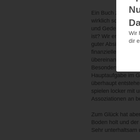
Nu
Ein Buch zum Lache
wirklich so? Werd
Da
und Gedenkvereine 
Wir
ist? Wir ersticken
dir 
guter Absicht initii
finanziellen Gründ
übereinander nicht 
Besonders gut hat m
Hauptaufgabe im Gla
überhaupt entstehen
spielen locker mit 
Assoziationen an b
Zum Glück hat aber
Boden holt und der
Sehr unterhaltsam 