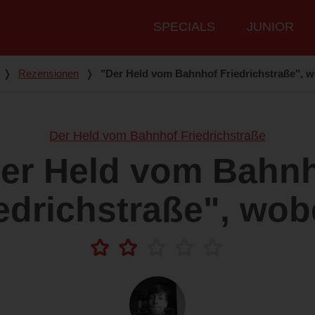
Hauptmenü
SPECIALS
JUNIOR
❭
Rezensionen
❭
"Der Held vom Bahnhof Friedrichstraße", wo
Der Held vom Bahnhof Friedrichstraße
er Held vom Bahn
edrichstraße", wobe