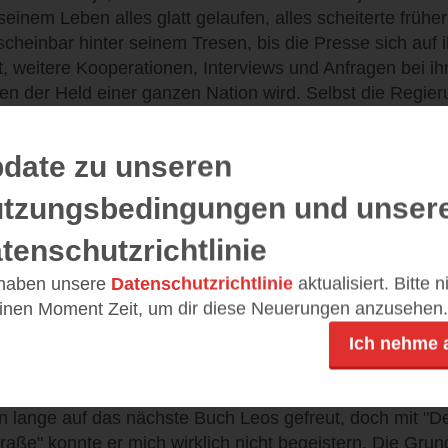
 seinem Leben alles glatt gelaufen, alles scheiterte frühe
nscheinbar hinter seinem Tresen, bis die Presse sich auf i
ert, weitere Kooperationen, Interviews und Anfragen bei i
n der Held einer ganzen Nation wird. Selbst die Regieru
g ein Held. Doch was ist, wenn das alles nur ein große
date zu unseren
telseite, Papa! Der Held vom Bahnhof Friedrichstraße. W
tzungsbedingungen und unser
 meine, diese ganzen Menschen, die du hinausgeschmuggel
, Papa. Das steht übrigens auch in dem Artikel, dass du s
tenschutzrichtlinie
. Aber vermutlich konntest du deinen Plan auch nur desh
 haben unsere
Datenschutzrichtlinie
aktualisiert. Bitte 
 Das hat mich am meisten beeindruckt [...] Ich dachte imm
einen Moment Zeit, um dir diese Neuerungen anzusehen.
Ich nehme 
ersönlichen und auf die eigene Familiengeschichte bli
on lange auf das nächste Buch Leos gefreut, doch mit "D
raße" konnte er mich wirklich nicht begeistern. Die Grun