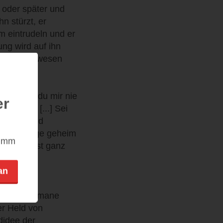
r oder später und
hn stürzt, er
hm eintrudeln und er
ng wird auf ihn
r Zufall gewesen
arum hast du mir nie
er
t hast. [...] Sei
o still und
alb so lange geheim
nimm
er, du wärst ganz
an
ckenden Romane
er Held von
didee der