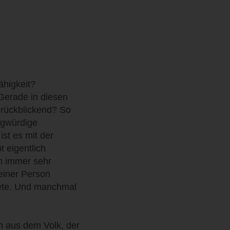
higkeit?
Gerade in diesen
 rückblickend? So
agwürdige
ist es mit der
 eigentlich
h immer sehr
 einer Person
ttete. Und manchmal
n aus dem Volk, der