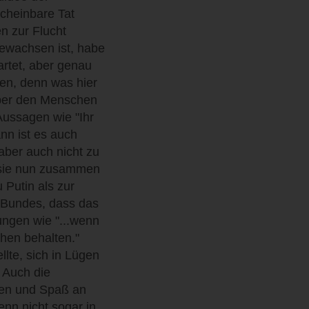
scheinbare Tat
n zur Flucht
gewachsen ist, habe
rtet, aber genau
den, denn was hier
nüber den Menschen
ussagen wie "Ihr
ann ist es auch
 aber auch nicht zu
n sie nun zusammen
 Putin als zur
s Bundes, dass das
ngen wie "...wenn
chen behalten."
ellte, sich in Lügen
. Auch die
ben und Spaß an
enn nicht sogar in