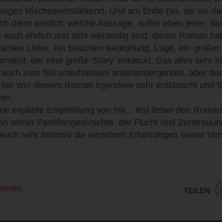
sagen klischeeverstärkend. Und am Ende (so, als sei das
ich dann wirklich, welche Aussage, außer eben jener, d
ie auch ehrlich und sehr wehleidig sind, dieser Roman ha
bisschen Liebe, ein bisschen Bedrohung, Lüge, ein großer
alist, der eine große 'Story' entdeckt. Das alles sehr loc
 auch zum Teil unterhaltsam aneinandergereiht, aber da
h bin von diesem Roman irgendwie sehr enttäuscht und f
fen.
ne explizite Empfehlung von mir... lest lieber den Rom
von seiner Familiengeschichte, der Flucht und Zerstreu
r auch sehr intensiv die einzelnen Erfahrungen seiner V
ionen
TEILEN