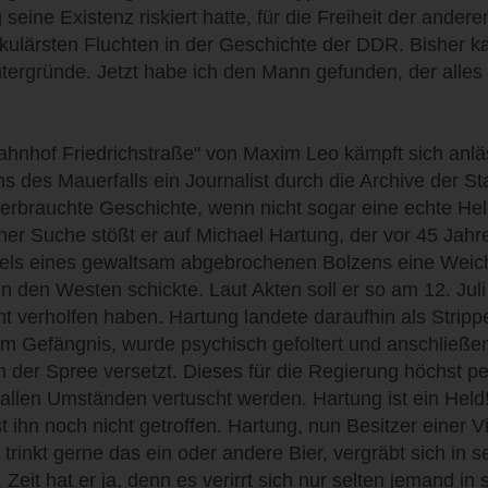
 seine Existenz riskiert hatte, für die Freiheit der andere
kulärsten Fluchten in der Geschichte der DDR. Bisher k
ntergründe. Jetzt habe ich den Mann gefunden, der alles
ahnhof Friedrichstraße" von Maxim Leo kämpft sich anlä
s des Mauerfalls ein Journalist durch die Archive der S
erbrauchte Geschichte, wenn nicht sogar eine echte Held
iner Suche stößt er auf Michael Hartung, der vor 45 Ja
ttels eines gewaltsam abgebrochenen Bolzens eine Weich
n den Westen schickte. Laut Akten soll er so am 12. Jul
t verholfen haben. Hartung landete daraufhin als Stripp
m Gefängnis, wurde psychisch gefoltert und anschließen
 der Spree versetzt. Dieses für die Regierung höchst p
 allen Umständen vertuscht werden. Hartung ist ein Held
t ihn noch nicht getroffen. Hartung, nun Besitzer einer V
, trinkt gerne das ein oder andere Bier, vergräbt sich in
Zeit hat er ja, denn es verirrt sich nur selten jemand in 