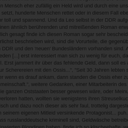
n Mensch eher zufällig ein Held wird und durch eine un
setzt, hunderte Menschen rettet oder in diesem Fall ebe
sehr toll und spannend. Und da Leo selbst in der DDR auf
 einen ähnlich berührenden und mitreißenden Roman erwa
hrlich gesagt finde ich diesen Roman sogar sehr beschei
rlichst beschrieben wird, sind die Vorurteile, die gege
 DDR und den 'neuen' Bundesländern vorhanden sind. A
ieden [...] erst interessiert man sich zu wenig für euch, d
el. Erst jammert ihr über das fehlende Geld, dann soll es
ur Scherereien mit den Ossis...", "Seit 30 Jahren lebte
er wenn es drauf ankam, dann standen die Ossis eher zu
meinschaft.", weitere Gedanken, einer Mitarbeiterin de
die ganzen Oststaaten besser gewesen wäre, oder Meinu
verloren hatten, wollten sie wenigstens ihren Streuselku
tisch und dazu noch dieser als sehr faul, trottelig dargest
n seinem eigenen Mitleid versinkende Protagonist... puh
ss russlanddeutsche kriminell sind, Geldwäsche betrei
ätowierten Blondinen haben, finde ich so klischeehafte, w