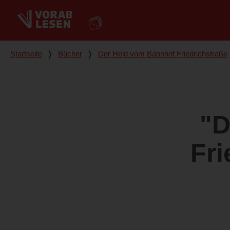
Du bist hier
Startseite
❭
Bücher
❭
Der Held vom Bahnhof Friedrichstraße
"D
Fri