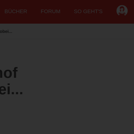
BÜCHER
FORUM
SO GEHT'S
bei...
hof
i...