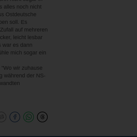
 alles noch nicht
ass Ostdeutsche
ben soll. Es
 Zufall auf mehreren
ker, leicht lesbar
s war es dann
ühle mich sogar ein
an "Wo wir zuhause
ung während der NS-
erwandten