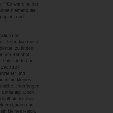
n." "Es war eine der
annte niemand die
 geplant und
sslich des
tasi. Irgendwo muss
entat, zu finden
hren am Bahnhof
e blockierte und
i 1983 127
enzieher und
d in ein kleines
einliche Unterfangen
! Eindeutig. Doch
ideothek, ist eher
 seinem Laden und
sein kleines Reich.