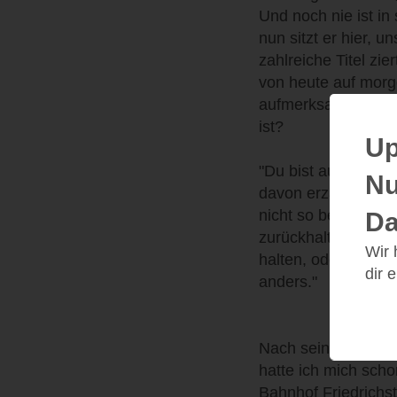
Und noch nie ist in
nun sitzt er hier, u
zahlreiche Titel zi
von heute auf morge
aufmerksam. Hartun
ist?
Up
"Du bist auf der Ti
Nu
davon erzählt? Ich
nicht so bescheiden
Da
zurückhaltend bist
Wir
halten, oder? [...]
dir 
anders."
Nach seinen sehr p
hatte ich mich sch
Bahnhof Friedrichst