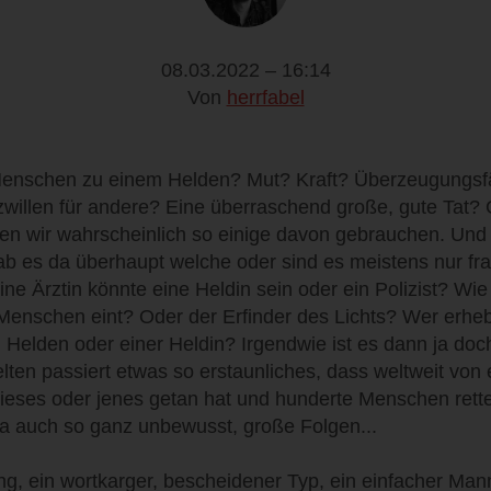
08.03.2022 – 16:14
Von
herrfabel
enschen zu einem Helden? Mut? Kraft? Überzeugungsfä
zwillen für andere? Eine überraschend große, gute Tat? 
ten wir wahrscheinlich so einige davon gebrauchen. Und
gab es da überhaupt welche oder sind es meistens nur fr
e Ärztin könnte eine Heldin sein oder ein Polizist? Wie 
Menschen eint? Oder der Erfinder des Lichts? Wer erhebt
Helden oder einer Heldin? Irgendwie ist es dann ja doc
elten passiert etwas so erstaunliches, dass weltweit von
e dieses oder jenes getan hat und hunderte Menschen re
ja auch so ganz unbewusst, große Folgen...
ng, ein wortkarger, bescheidener Typ, ein einfacher Man