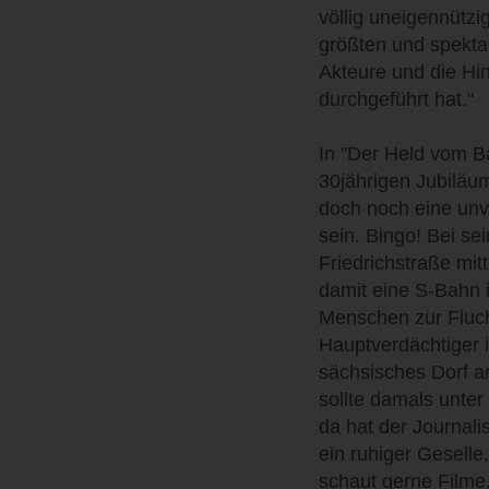
völlig uneigennützig
größten und spekta
Akteure und die Hi
durchgeführt hat."
In "Der Held vom B
30jährigen Jubiläum
doch noch eine unv
sein. Bingo! Bei se
Friedrichstraße mi
damit eine S-Bahn i
Menschen zur Fluch
Hauptverdächtiger i
sächsisches Dorf an
sollte damals unter
da hat der Journalis
ein ruhiger Geselle
schaut gerne Filme, 