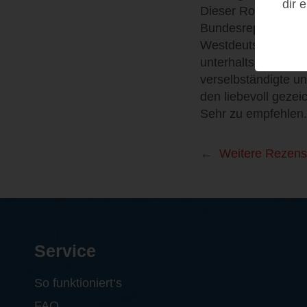
dir 
Dieser Roman widmet
Bundesrepublik und
Westdeutsche gar n
unterhaltsam war e
verselbständigte un
den liebevoll geze
Sehr zu empfehlen.
Weitere Rezens
Service
So funktioniert‘s
FAQ