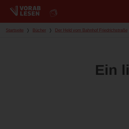
Du bist hier
Startseite
❭
Bücher
❭
Der Held vom Bahnhof Friedrichstraße
Ein 