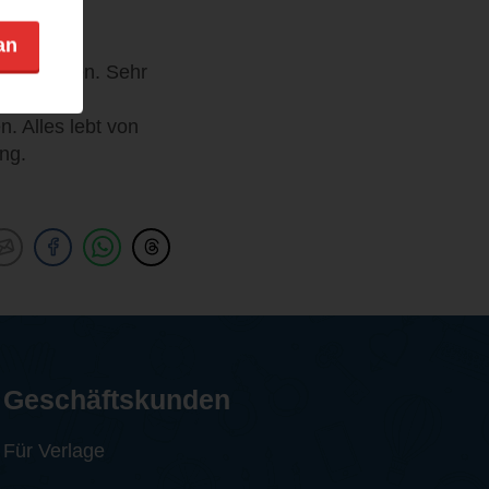
 von
 Ost- und
an
aufgenommen. Sehr
rasant
. Alles lebt von
ng.
Geschäftskunden
Für Verlage