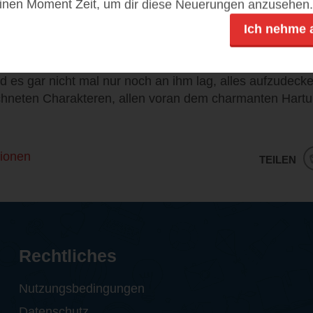
einen Moment Zeit, um dir diese Neuerungen anzusehen.
 sich in satirisch-ironischer Art der Wiedervereinigung
 DDR und versucht humorvoll darauf hinzuweisen, dass
Ich nehme 
icht so unterschiedlich sind. Viele Klischees werden 
s zu lesen, wie sich Hartungs vermeintliches Heldentum 
d es gar nicht mal nur noch an ihm lag, alles aufzudecken
ichneten Charakteren, allen voran dem charmanten Hartu
ionen
TEILEN
Rechtliches
Nutzungsbedingungen
Datenschutz