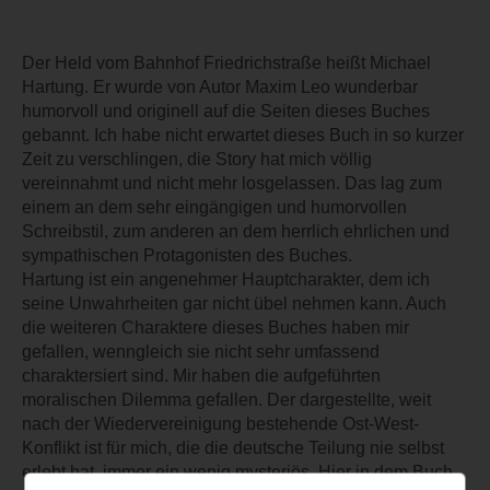
Der Held vom Bahnhof Friedrichstraße heißt Michael
Hartung. Er wurde von Autor Maxim Leo wunderbar
humorvoll und originell auf die Seiten dieses Buches
gebannt. Ich habe nicht erwartet dieses Buch in so kurzer
Zeit zu verschlingen, die Story hat mich völlig
vereinnahmt und nicht mehr losgelassen. Das lag zum
einem an dem sehr eingängigen und humorvollen
Schreibstil, zum anderen an dem herrlich ehrlichen und
sympathischen Protagonisten des Buches.
Hartung ist ein angenehmer Hauptcharakter, dem ich
seine Unwahrheiten gar nicht übel nehmen kann. Auch
die weiteren Charaktere dieses Buches haben mir
gefallen, wenngleich sie nicht sehr umfassend
charaktersiert sind. Mir haben die aufgeführten
moralischen Dilemma gefallen. Der dargestellte, weit
nach der Wiedervereinigung bestehende Ost-West-
Konflikt ist für mich, die die deutsche Teilung nie selbst
erlebt hat, immer ein wenig mysteriös. Hier in dem Buch