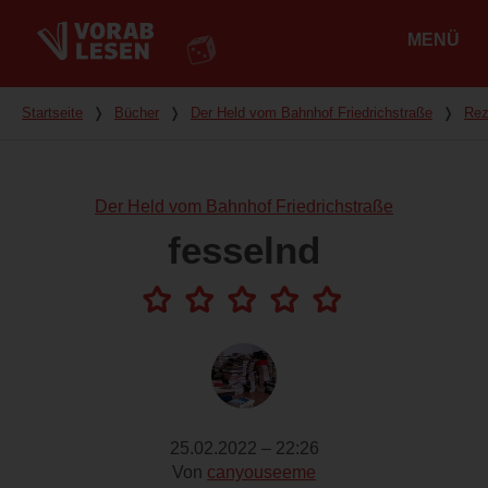
MENÜ
Hauptmenü
Du bist hier
Startseite
❭
Bücher
❭
Der Held vom Bahnhof Friedrichstraße
❭
Rez
Der Held vom Bahnhof Friedrichstraße
fesselnd
25.02.2022 – 22:26
Von
canyouseeme