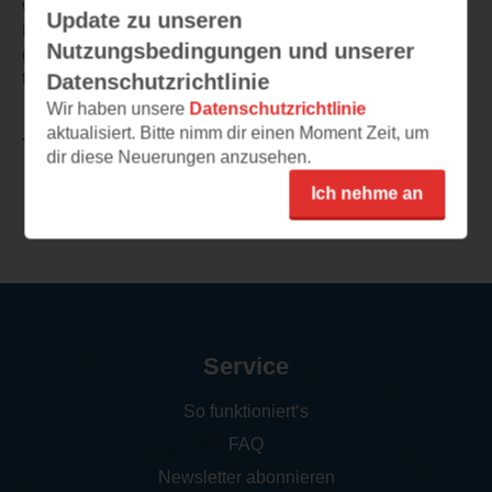
wurde er greifbarer.
Update zu unseren
Besondere Erwähnung muss natürlich auch das liebevoll
Nutzungsbedingungen und unserer
gestaltete und gut zu Buch und Titel passende Cover
finden. Der Gesamteindruck ist sehr harmonisch.
Datenschutzrichtlinie
Wir haben unsere
Datenschutzrichtlinie
aktualisiert. Bitte nimm dir einen Moment Zeit, um
TEILEN
dir diese Neuerungen anzusehen.
Ich nehme an
Weitere Rezensionen
Service
So funktioniert‘s
FAQ
Newsletter abonnieren