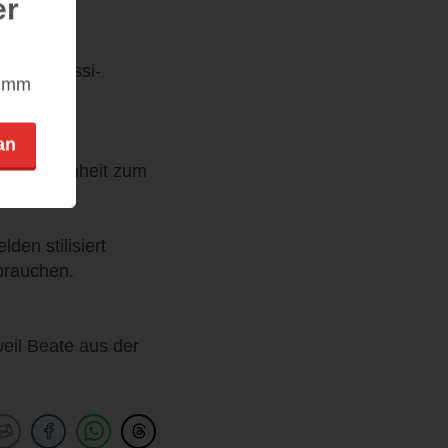
er
te auf.
i- und Wessi-
nimm
an
 Vergangenheit zum
den stilisiert
brauchen.
weil Beate aus der