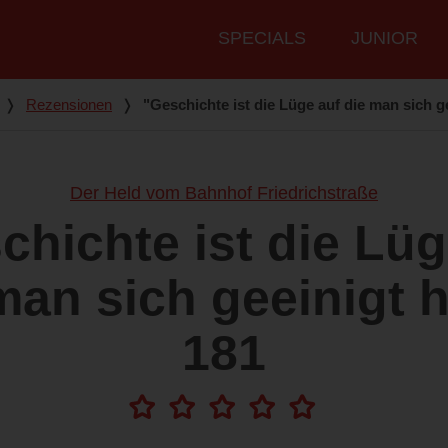
Hauptmenü
SPECIALS
JUNIOR
❭
Rezensionen
❭
"Geschichte ist die Lüge auf die man sich ge
Der Held vom Bahnhof Friedrichstraße
chichte ist die Lüg
man sich geeinigt h
181