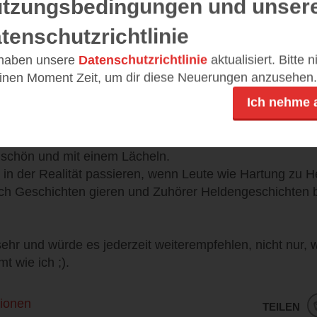
tzungsbedingungen und unser
kurze Beine und so nimmt DDR-Kenner Röslein die Fähr
tenschutzrichtlinie
t eine detaillreiche und realistische Geschichte, die Oss
 haben unsere
Datenschutzrichtlinie
aktualisiert. Bitte 
m Augenzwinkern cheln.
einen Moment Zeit, um dir diese Neuerungen anzusehen.
n ist man in der Story.
Ich nehme 
e übergriffig oder affig zu wirken.
e ein oder anderen Gespräche über die Bedeutung der
h schön und mit einem Lächeln.
n der Realität passieren, wenn Leute wie Hartung zu Hel
ch Geschichten gieren und Zuhörer Heldengeschichten 
hr und würde es jederzeit weiterempfehlen, nicht nur, 
t wie ich ;).
ionen
TEILEN