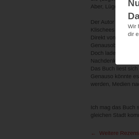
Nu
Aber, Lügen haben 
Da
Der Autor beschreib
Wir
Klischees mit eine
dir 
Direkt von Anfang a
Genausobedient, ohn
Doch laden auch di
Nachdenken ein.
Das Buch liest sic
Genauso könnte es i
werden, Medien na
Ich mag das Buch se
gleichen Stadt komm
Weitere Rezens