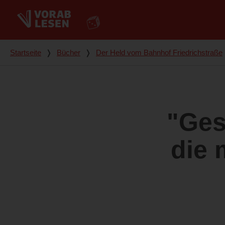
Du bist hier
Startseite
❭
Bücher
❭
Der Held vom Bahnhof Friedrichstraße
"Ges
die 