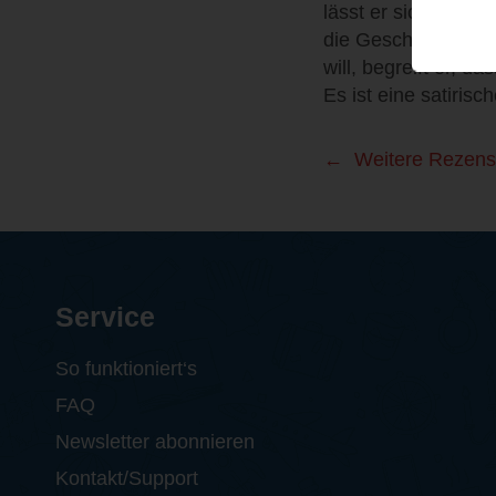
lässt er sich darauf
die Geschichte zieh
will, begreift er, da
Es ist eine satiris
Weitere Rezens
Service
So funktioniert‘s
FAQ
Newsletter abonnieren
Kontakt/Support