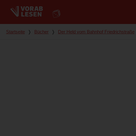
Du bist hier
Startseite
❭
Bücher
❭
Der Held vom Bahnhof Friedrichstraße