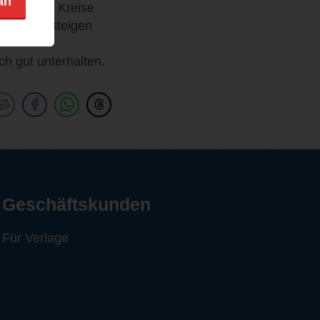
an
cht, welche Kreise
 Sache aussteigen
ch gut unterhalten.
Geschäftskunden
Für Verlage