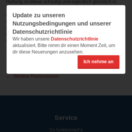
Hartung ist etwas schrullig und eigentlich glücklich in
seiner Videothek, Journalist Landmann sehr zielstrebig
Update zu unseren
und nach Aufmerksamkeit strebend und dann kommen
noch die wirklichen Helden der DDR, die sich durch den
Nutzungsbedingungen und unserer
neuen Helden am Himmel, auf die Füße getreten fühlen.
Datenschutzrichtlinie
Ein sehr unterhaltsames Buch, das ich gerne
Wir haben unsere
Datenschutzrichtlinie
weiterempfehle!
aktualisiert. Bitte nimm dir einen Moment Zeit, um
dir diese Neuerungen anzusehen.
TEILEN
Ich nehme an
Weitere Rezensionen
Service
So funktioniert‘s