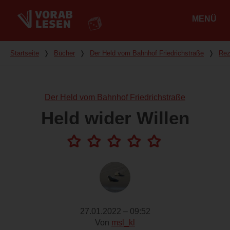
MENÜ
Hauptmenü
Du bist hier
Startseite
❭
Bücher
❭
Der Held vom Bahnhof Friedrichstraße
❭
Rez
Der Held vom Bahnhof Friedrichstraße
Held wider Willen
27.01.2022 – 09:52
Von
msl_kl