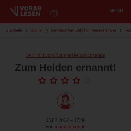
MENÜ
Hauptmenü
Du bist hier
Startseite
❭
Bücher
❭
Der Held vom Bahnhof Friedrichstraße
❭
Rez
Der Held vom Bahnhof Friedrichstraße
Zum Helden ernannt!
05.02.2022 – 17:06
Von
manuvomende