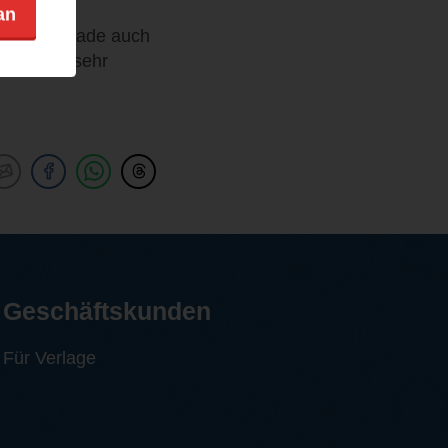
an
tattet. Gerade auch
, war es sehr
Geschäftskunden
Für Verlage