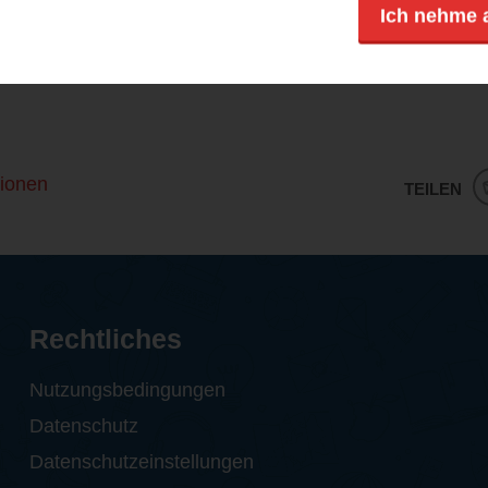
Ich nehme 
ut umgesetzt und seine Hauptfigur facettenreich ausges
rzählungen, die man immer miteinander vergleichen kann
ionen
TEILEN
Rechtliches
Nutzungsbedingungen
Datenschutz
Datenschutzeinstellungen