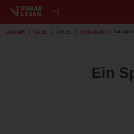
Du bist hier
Startseite
❭
Bücher
❭
Der Ire
❭
Rezensionen
❭
Ein Spio
Ein S