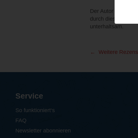
Der Autor hat das g
durch diese zwei E
unterhaltsam.
Weitere Rezens
Service
So funktioniert‘s
FAQ
Newsletter abonnieren