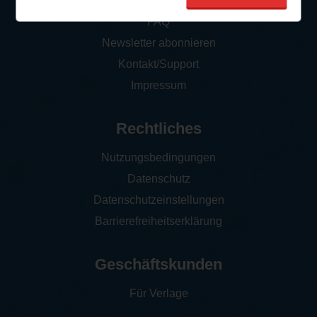
So funktioniert‘s
FAQ
Newsletter abonnieren
Kontakt/Support
Impressum
Rechtliches
Nutzungsbedingungen
Datenschutz
Datenschutzeinstellungen
Barrierefreiheitserklärung
Geschäftskunden
Für Verlage