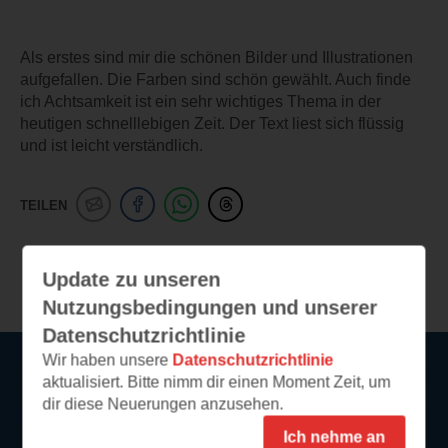
Als erstes sind mir die schönen Bilder und Illustrationen
aufgefallen. Die Farben sind schön gewählt. Auch finde
ich Achtsamkeit ist ein sehr wichtiges Thema in der
heutigen schnelllebigen Zeit. Der Text liest sich flüssig
und ist leicht verständlich.
TEILEN
Weitere Leseeindrücke
Update zu unseren
Nutzungsbedingungen und unserer
Datenschutzrichtlinie
Wir haben unsere
Datenschutzrichtlinie
aktualisiert. Bitte nimm dir einen Moment Zeit, um
Service
dir diese Neuerungen anzusehen.
Ich nehme an