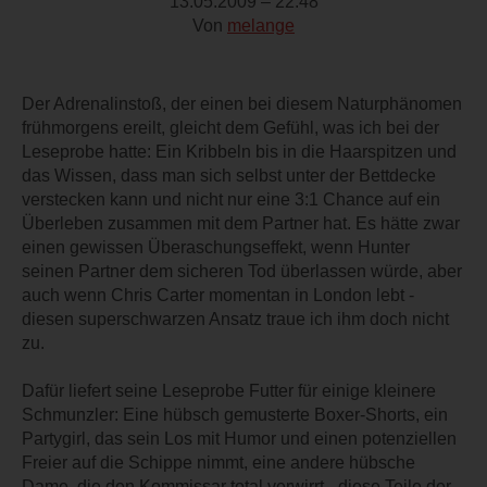
13.05.2009 – 22:48
Von
melange
Der Adrenalinstoß, der einen bei diesem Naturphänomen
frühmorgens ereilt, gleicht dem Gefühl, was ich bei der
Leseprobe hatte: Ein Kribbeln bis in die Haarspitzen und
das Wissen, dass man sich selbst unter der Bettdecke
verstecken kann und nicht nur eine 3:1 Chance auf ein
Überleben zusammen mit dem Partner hat. Es hätte zwar
einen gewissen Überaschungseffekt, wenn Hunter
seinen Partner dem sicheren Tod überlassen würde, aber
auch wenn Chris Carter momentan in London lebt -
diesen superschwarzen Ansatz traue ich ihm doch nicht
zu.
Dafür liefert seine Leseprobe Futter für einige kleinere
Schmunzler: Eine hübsch gemusterte Boxer-Shorts, ein
Partygirl, das sein Los mit Humor und einen potenziellen
Freier auf die Schippe nimmt, eine andere hübsche
Dame, die den Kommissar total verwirrt - diese Teile der