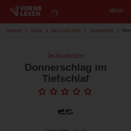
MENÜ
Hauptmenü
Du bist hier
Startseite
❭
Bücher
❭
Der Kruzifix-Killer
❭
Leseeindrücke
❭
Donn
Der Kruzifix-Killer
Donnerschlag im
Tiefschlaf