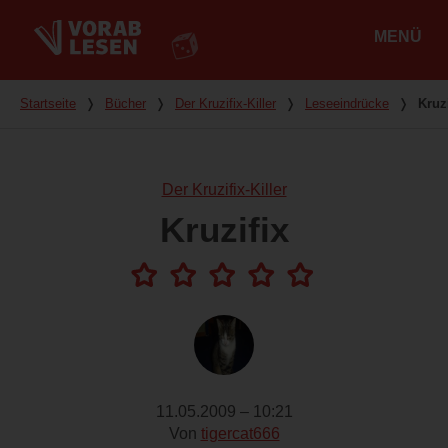
MENÜ
Hauptmenü
Du bist hier
Startseite
❭
Bücher
❭
Der Kruzifix-Killer
❭
Leseeindrücke
❭
Kruzi
Der Kruzifix-Killer
Kruzifix
11.05.2009 – 10:21
Von
tigercat666