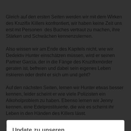
Gleich auf den ersten Seiten werden wir mit dem Wirken
des Kruzifix Killers konfrontiert, wir haben keine Zeit uns
erst mit Personen des Buches vertraut zu machen, ihre
Stärken und Schwächen kennenzulernen.
Also wissen wir am Ende des Kapitels nicht, wie wir
Dedektiv Hunter einschätzen müssen, wird er seinen
Partner Garcia, der in die Fänge des Kruzifixmörder
geraten ist, befreien und dabei sein eigenes Leben
riskieren oder dreht er sich um und geht?
Auf den nächsten Seiten, lernen wir Hunter etwas besser
kennen, leider scheint er wie viele Polizisten ein
Alkoholproblem zu haben. Ebenso lernen wir Jenny
kennen, eine Edelprostituierte, die wie es scheint ihr
Leben in den Händen des Killers lässt.
Ich erwarte einen spannenden, blutigen Thriller. der
Update zu unseren