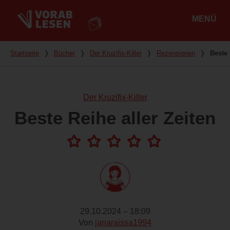
MENÜ
Hauptmenü
Du bist hier
Startseite
❭
Bücher
❭
Der Kruzifix-Killer
❭
Rezensionen
❭
Beste 
Der Kruzifix-Killer
Beste Reihe aller Zeiten
29.10.2024 – 18:09
Von
janaraissa1994