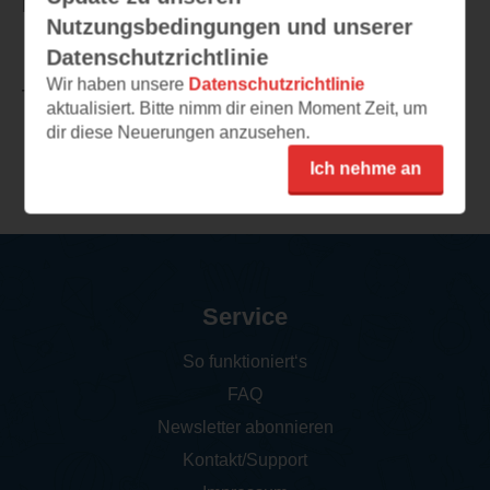
Muss – ein Thriller, der mich definitiv nicht loslässt.
Nutzungsbedingungen und unserer
Datenschutzrichtlinie
Wir haben unsere
Datenschutzrichtlinie
TEILEN
aktualisiert. Bitte nimm dir einen Moment Zeit, um
dir diese Neuerungen anzusehen.
Weitere Rezensionen
Ich nehme an
Service
So funktioniert‘s
FAQ
Newsletter abonnieren
Kontakt/Support