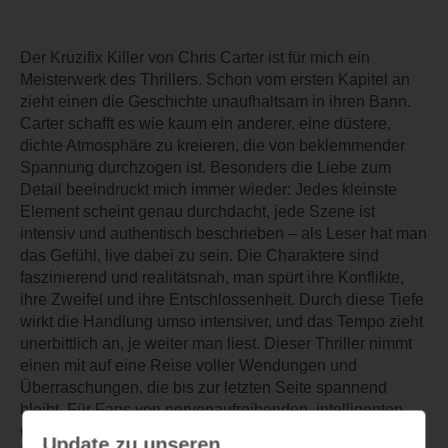
Der Kruzifix Killer von Chris Carter ist für mich ein
Meisterwerk des Thrillers. Schon vom ersten Kapitel an
zieht einen die Geschichte unaufhaltsam in ihren Bann.
Carter schafft es wie kaum ein anderer, eine düstere,
dichte Atmosphäre zu kreieren, die von beklemmender
Spannung durchzogen ist. Besonders die Liebe zum
Detail beeindruckt mich immer wieder: Jedes kleinste
Element scheint genau durchdacht, jede Szene ist
intensiv und authentisch beschrieben – als Leser hat man
das Gefühl, live dabei zu sein. Die Charaktere sind
faszinierend und realitätsnah, man spürt ihre Konflikte,
ihre Zweifel und ihre Entschlossenheit. Durch diese Tiefe
wirkt die Handlung umso intensiver, und das Tempo zieht
unerbittlich an, je weiter man liest. Dieser Thriller nimmt
einen mit auf eine Reise voller Wendungen und
Überraschungen, die bis zur letzten Seite spannend
bleibt. Für Fans von nervenaufreibenden, intelligenten
Geschichten ist Der Kruzifix Killer von Chris Carter ein
Update zu unseren