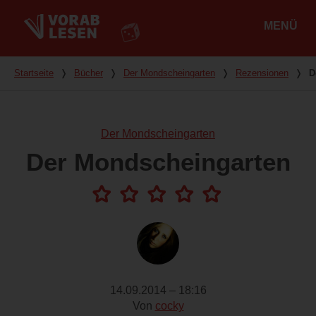
MENÜ
Hauptmenü
Du bist hier
Startseite
❭
Bücher
❭
Der Mondscheingarten
❭
Rezensionen
❭
D
Der Mondscheingarten
Der Mondscheingarten
14.09.2014 – 18:16
Von
cocky