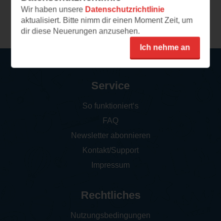
Wir haben unsere
Datenschutzrichtlinie
Weitere Leseeindrücke
aktualisiert. Bitte nimm dir einen Moment Zeit, um
dir diese Neuerungen anzusehen.
Ich nehme an
Service
So funktioniert‘s
FAQ
Newsletter abonnieren
Kontakt/Support
Impressum
Rechtliches
Nutzungsbedingungen