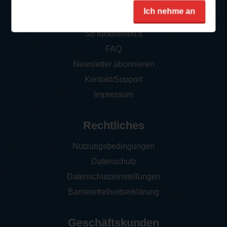
Service
Ich nehme an
So funktioniert‘s
FAQ
Newsletter abonnieren
Kontakt/Support
Impressum
Rechtliches
Nutzungsbedingungen
Datenschutz
Datenschutzeinstellungen
Barrierefreiheitserklärung
Geschäftskunden