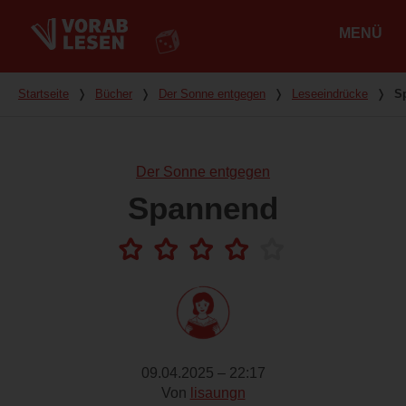
MENÜ
Hauptmenü
Du bist hier
Startseite
❭
Bücher
❭
Der Sonne entgegen
❭
Leseeindrücke
❭
S
Der Sonne entgegen
Spannend
09.04.2025 – 22:17
Von
lisaungn