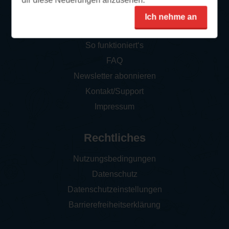
dir diese Neuerungen anzusehen.
Ich nehme an
Service
So funktioniert‘s
FAQ
Newsletter abonnieren
Kontakt/Support
Impressum
Rechtliches
Nutzungsbedingungen
Datenschutz
Datenschutzeinstellungen
Barrierefreiheitserklärung