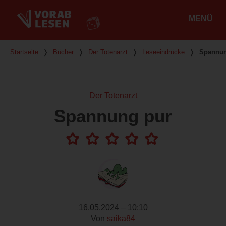
MENÜ
Hauptmenü
Du bist hier
Startseite
❭
Bücher
❭
Der Totenarzt
❭
Leseeindrücke
❭
Spannun
Der Totenarzt
Spannung pur
16.05.2024 – 10:10
Von
saika84