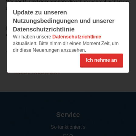
Wiener Dialekt geschrieben, die ich manchmal nicht ganz
so gut verstanden habe😂.
Update zu unseren
Nutzungsbedingungen und unserer
Mein Fazit: Sehr mitreißender Krimi, den ich allen nur
Datenschutzrichtlinie
weiterempfehlen kann!
Wir haben unsere
Datenschutzrichtlinie
aktualisiert. Bitte nimm dir einen Moment Zeit, um
dir diese Neuerungen anzusehen.
TEILEN
Ich nehme an
Weitere Rezensionen
Service
So funktioniert‘s