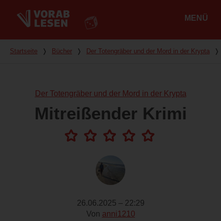
MENÜ
Hauptmenü
Du bist hier
Startseite
❭
Bücher
❭
Der Totengräber und der Mord in der Krypta
❭
Der Totengräber und der Mord in der Krypta
Mitreißender Krimi
26.06.2025 – 22:29
Von
anni1210