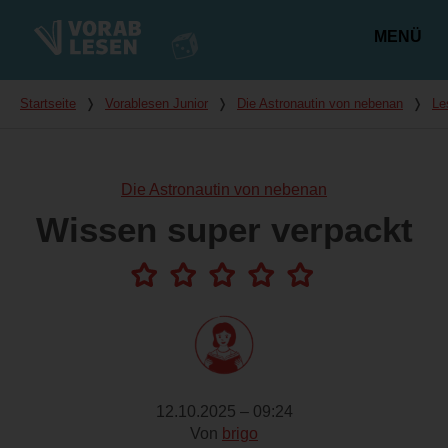
MENÜ
Hauptmenü
Du bist hier
Startseite
❭
Vorablesen Junior
❭
Die Astronautin von nebenan
❭
Le
Die Astronautin von nebenan
Wissen super verpackt
12.10.2025 – 09:24
Von
brigo