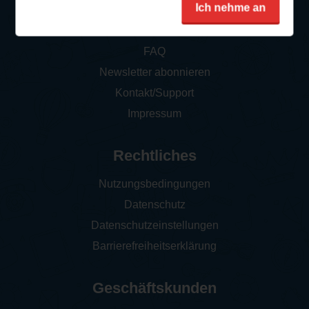
Service
Ich nehme an
So funktioniert‘s
FAQ
Newsletter abonnieren
Kontakt/Support
Impressum
Rechtliches
Nutzungsbedingungen
Datenschutz
Datenschutzeinstellungen
Barrierefreiheitserklärung
Geschäftskunden