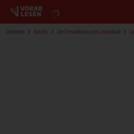
Du bist hier
Startseite
❭
Bücher
❭
Die Freundinnen vom Strandbad
❭
Le