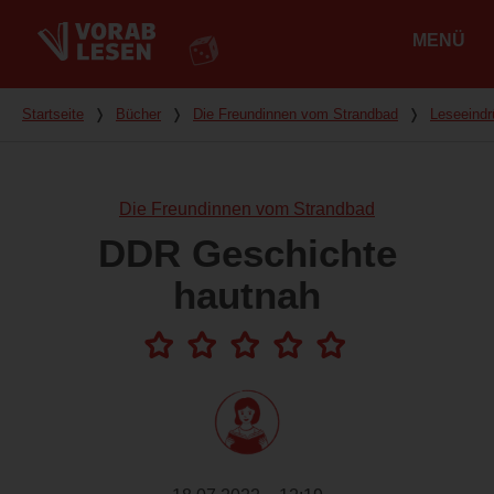
MENÜ
Hauptmenü
Du bist hier
Startseite
❭
Bücher
❭
Die Freundinnen vom Strandbad
❭
Leseeind
Die Freundinnen vom Strandbad
DDR Geschichte
hautnah