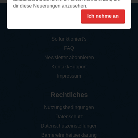
dir diese Neuerungen anzusehen.
Ich nehme an
Service
So funktioniert‘s
FAQ
Newsletter abonnieren
Kontakt/Support
Impressum
Rechtliches
Nutzungsbedingungen
Datenschutz
Datenschutzeinstellungen
Barrierefreiheitserklärung