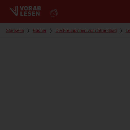
Du bist hier
Startseite
❭
Bücher
❭
Die Freundinnen vom Strandbad
❭
Le