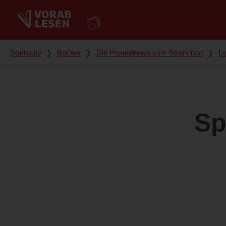
Du bist hier
Startseite
❭
Bücher
❭
Die Freundinnen vom Strandbad
❭
Le
Sp