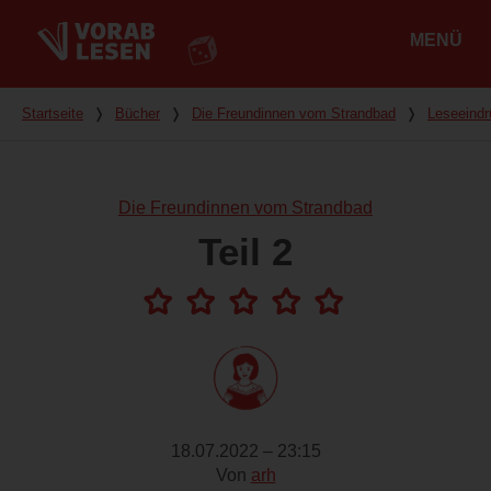
MENÜ
Hauptmenü
Du bist hier
Startseite
❭
Bücher
❭
Die Freundinnen vom Strandbad
❭
Leseeind
Die Freundinnen vom Strandbad
Teil 2
18.07.2022 – 23:15
Von
arh