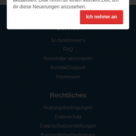
aktualisiert. Bitte nimm dir einen Moment Zeit, um
dir diese Neuerungen anzusehen.
Ich nehme an
Service
So funktioniert‘s
FAQ
Newsletter abonnieren
Kontakt/Support
Impressum
Rechtliches
Nutzungsbedingungen
Datenschutz
Datenschutzeinstellungen
Barrierefreiheitserklärung