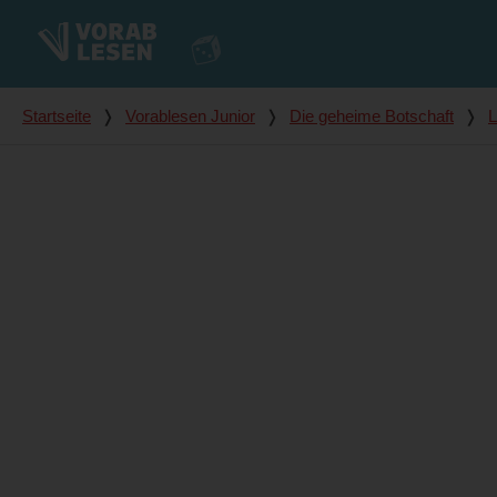
Du bist hier
Startseite
❭
Vorablesen Junior
❭
Die geheime Botschaft
❭
L