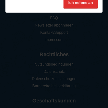
Service
Ich nehme an
So funktioniert‘s
FAQ
Newsletter abonnieren
Kontakt/Support
Impressum
Rechtliches
Nutzungsbedingungen
Datenschutz
Datenschutzeinstellungen
Barrierefreiheitserklärung
Geschäftskunden