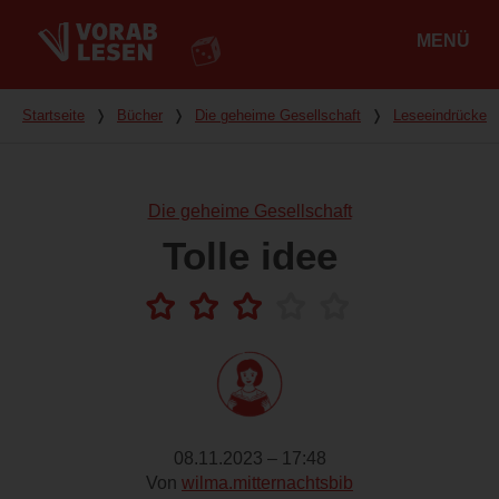
MENÜ
Hauptmenü
Du bist hier
Startseite
❭
Bücher
❭
Die geheime Gesellschaft
❭
Leseeindrücke
Die geheime Gesellschaft
Tolle idee
08.11.2023 – 17:48
Von
wilma.mitternachtsbib