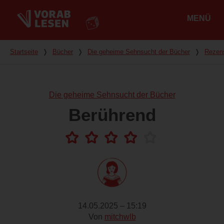
MENÜ
Hauptmenü
Du bist hier
Startseite
❭
Bücher
❭
Die geheime Sehnsucht der Bücher
❭
Rezen
Die geheime Sehnsucht der Bücher
Berührend
14.05.2025 – 15:19
Von
mitchwlb