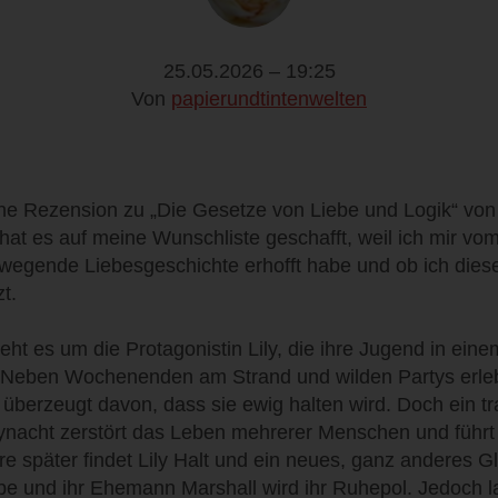
25.05.2026 – 19:25
Von
papierundtintenwelten
ne Rezension zu „Die Gesetze von Liebe und Logik“ von 
at es auf meine Wunschliste geschafft, weil ich mir vom
ewegende Liebesgeschichte erhofft habe und ob ich di
zt.
t es um die Protagonistin Lily, die ihre Jugend in eine
. Neben Wochenenden am Strand und wilden Partys erlebt 
 überzeugt davon, dass sie ewig halten wird. Doch ein t
ynacht zerstört das Leben mehrerer Menschen und führ
e später findet Lily Halt und ein neues, ganz anderes Gl
be und ihr Ehemann Marshall wird ihr Ruhepol. Jedoch la