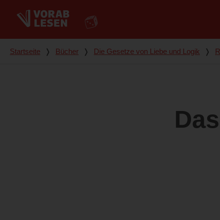
Du bist hier
Startseite
❭
Bücher
❭
Die Gesetze von Liebe und Logik
❭
R
Das