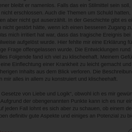
er bleibt er namenlos. Falls das ein Stilmittel sein soll,
er nicht erschlossen. Auch die Themen um Schuld hatten,
en aber nicht gut auserzählt. In der Geschichte gibt es ei
h nicht gestört hätte, wenn ich einen besseren Zugang 
 mich irritiert hat war, dass das tragische Ereignis bei
ilweise aufgelöst wurde. Hier fehlte mir eine Erklärung fü
ige Frage offengelassen wurde. Die Entwicklungen rund
lles Folgende fand ich viel zu klischeehaft. Meinem Gef
h eine Einflechtung einer Krankheit zu leicht gemacht und
herigen Inhalts aus dem Blick verloren. Die Beschreibu
en mir alles in allem zu konstruiert und klischeehaft.
Gesetze von Liebe und Logik“, obwohl ich es mir gewüns
. Aufgrund der obengenannten Punkte kann ich es nur ei
f jeden Fall lohnt es sich aber zu schauen, ob einem der 
ben definitiv gute Aspekte und einiges an Potenzial zu bi