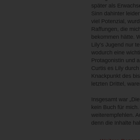
später als Erwachsen
Sinn dahinter leid
viel Potenzial, wurd
Raffungen, die mic
bekommen hätte. Was
Lily’s Jugend nur te
wodurch eine wicht
Protagonistin und a
Curtis es Lily durc
Knackpunkt des bis
letzten Drittel, war
Insgesamt war „Die 
kein Buch für mich
weiterempfehlen. Au
denn die Inhalte ha