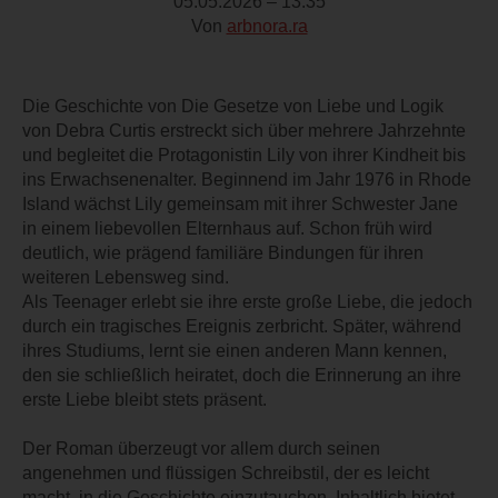
05.05.2026 – 13:35
Von
arbnora.ra
Die Geschichte von Die Gesetze von Liebe und Logik
von Debra Curtis erstreckt sich über mehrere Jahrzehnte
und begleitet die Protagonistin Lily von ihrer Kindheit bis
ins Erwachsenenalter. Beginnend im Jahr 1976 in Rhode
Island wächst Lily gemeinsam mit ihrer Schwester Jane
in einem liebevollen Elternhaus auf. Schon früh wird
deutlich, wie prägend familiäre Bindungen für ihren
weiteren Lebensweg sind.
Als Teenager erlebt sie ihre erste große Liebe, die jedoch
durch ein tragisches Ereignis zerbricht. Später, während
ihres Studiums, lernt sie einen anderen Mann kennen,
den sie schließlich heiratet, doch die Erinnerung an ihre
erste Liebe bleibt stets präsent.
Der Roman überzeugt vor allem durch seinen
angenehmen und flüssigen Schreibstil, der es leicht
macht, in die Geschichte einzutauchen. Inhaltlich bietet