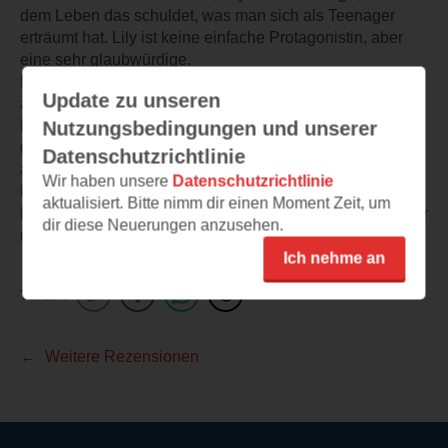
dem Leben das schuldet, was man sich als Teenager
erträumt hat. Lily ist keine einfache Protagonistin, aber
eine sehr glaubwürdige.
Der Schreibstil ist ruhig und präzise, fast schon nüchtern
Update zu unseren
an manchen Stellen – was gut zum Titel passt. Liebe und
Logik, das sind hier tatsächlich zwei Kräfte, die
Nutzungsbedingungen und unserer
gegeneinander arbeiten, und Curtis lässt offen, welche
Datenschutzrichtlinie
am Ende gewinnt.
Wir haben unsere
Datenschutzrichtlinie
Für einen Erstlingsroman beeindruckend stark. Wer
aktualisiert. Bitte nimm dir einen Moment Zeit, um
Bücher mag, die noch ein paar Tage nachhallen, liegt hier
dir diese Neuerungen anzusehen.
richtig.
Ich nehme an
TEILEN
Weitere Rezensionen