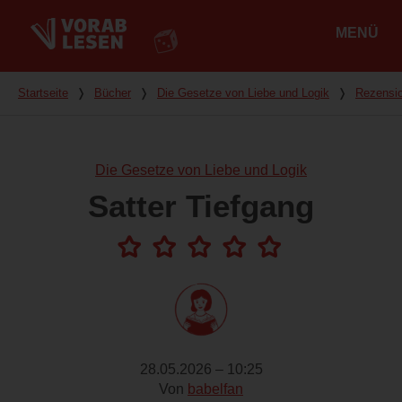
MENÜ
Hauptmenü
Du bist hier
Startseite
❭
Bücher
❭
Die Gesetze von Liebe und Logik
❭
Rezensi
Die Gesetze von Liebe und Logik
Satter Tiefgang
28.05.2026 – 10:25
Von
babelfan