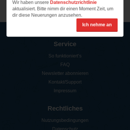
Wir haben unsere
Datenschutzrichtlinie
Weitere Leseeindrücke
aktualisiert. Bitte nimm dir einen Moment Zeit, um
dir diese Neuerungen anzusehen.
Ich nehme an
Service
So funktioniert‘s
FAQ
Newsletter abonnieren
Kontakt/Support
Impressum
Rechtliches
Nutzungsbedingungen
Datenschutz