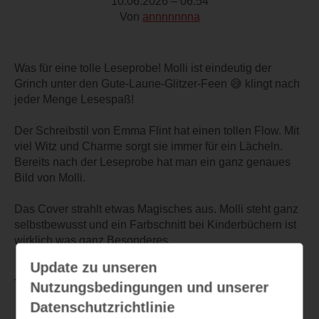
10.06.2026 – 06:54
Von
annnnnnna
Was für eine tolle Leseprobe! Molli ist eindeutig der
Grinch unter den Gute-Laune-Glitzer-Feen 😅 klingt nach
jeder Menge Lesespaß!
Der Schreibstil von Emma Flint hat einen tollen Flow. Mit
viel Witz und Charme sorgt sie immer für ein Lächeln.
Bereits nach der Leseprobe hat man ein ganz genaues
Bild von Molli.
Das Cover strahlt etwas Magisches aus. Molli steht ganz
selbstbewusst und ein Farbschnitt bei Kinderbüchern ist
wirklich was ganz Besonderes.
Update zu unseren
TEILEN
Nutzungsbedingungen und unserer
Datenschutzrichtlinie