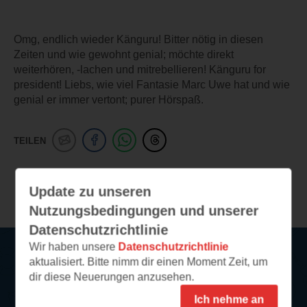
Omg, endlich wieder Känguru! Bitter nötig in diesen
Zeiten und wie gewohnt genial; möchte direkt
weiterhören, -lachen und mitrebellieren! Känguru for
president! Liebs, wie viel Fantasie Marc Uwe hat und wie
genial er immer vertont; purer Hörspaß.
TEILEN
Weitere Leseeindrücke
Update zu unseren
Nutzungsbedingungen und unserer
Datenschutzrichtlinie
Wir haben unsere
Datenschutzrichtlinie
aktualisiert. Bitte nimm dir einen Moment Zeit, um
Service
dir diese Neuerungen anzusehen.
Ich nehme an