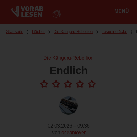
MENÜ
Hauptmenü
Du bist hier
Startseite
❭
Bücher
❭
Die Känguru-Rebellion
❭
Leseeindrücke
❭
Die Känguru-Rebellion
Endlich
02.03.2026 – 09:36
Von
oceanlover