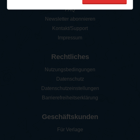
So funktioniert‘s
FAQ
Newsletter abonnieren
Kontakt/Support
Impressum
Rechtliches
Nutzungsbedingungen
Datenschutz
Datenschutzeinstellungen
Barrierefreiheitserklärung
Geschäftskunden
Für Verlage