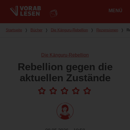
MENÜ
Hauptmenü
Du bist hier
Startseite
❭
Bücher
❭
Die Känguru-Rebellion
❭
Rezensionen
❭
R
Die Känguru-Rebellion
Rebellion gegen die
aktuellen Zustände