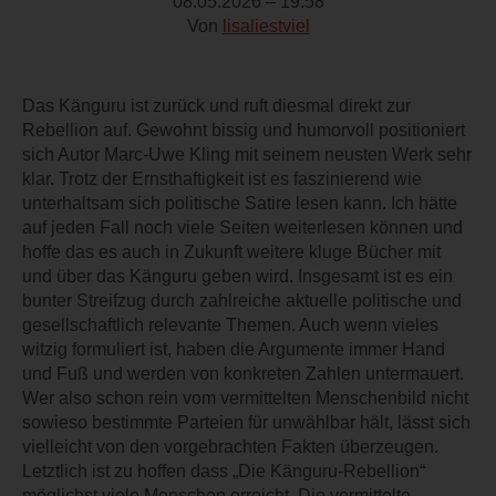
08.05.2026 – 19:58
Von
lisaliestviel
Das Känguru ist zurück und ruft diesmal direkt zur
Rebellion auf. Gewohnt bissig und humorvoll positioniert
sich Autor Marc-Uwe Kling mit seinem neusten Werk sehr
klar. Trotz der Ernsthaftigkeit ist es faszinierend wie
unterhaltsam sich politische Satire lesen kann. Ich hätte
auf jeden Fall noch viele Seiten weiterlesen können und
hoffe das es auch in Zukunft weitere kluge Bücher mit
und über das Känguru geben wird. Insgesamt ist es ein
bunter Streifzug durch zahlreiche aktuelle politische und
gesellschaftlich relevante Themen. Auch wenn vieles
witzig formuliert ist, haben die Argumente immer Hand
und Fuß und werden von konkreten Zahlen untermauert.
Wer also schon rein vom vermittelten Menschenbild nicht
sowieso bestimmte Parteien für unwählbar hält, lässt sich
vielleicht von den vorgebrachten Fakten überzeugen.
Letztlich ist zu hoffen dass „Die Känguru-Rebellion“
möglichst viele Menschen erreicht. Die vermittelte