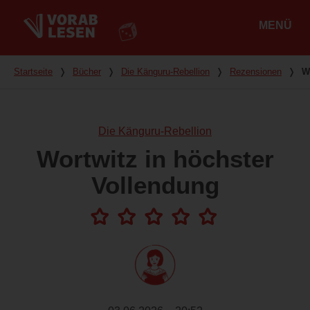
MENÜ
Hauptmenü
Du bist hier
Startseite
❭
Bücher
❭
Die Känguru-Rebellion
❭
Rezensionen
❭
W
Die Känguru-Rebellion
Wortwitz in höchster
Vollendung