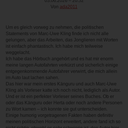
03.06.2026 – 20:52
Von
ada2011
Um es gleich vorweg zu nehmen, die politischen
Statements von Marc-Uwe Kling finde ich nicht alle
gelungen, aber das Arbeiten, das Jonglieren mit Worten
ist einfach phantastisch. Ich habe mich teilweise
weggelacht.
Ich habe das Hörbuch angehört und es hat mir enorm
meine langen Autofahrten verkürzt und sicherlich einige
entgegenkommende Autofahrer verwirrt, die mich allein
im Auto laut lachen sahen.
Das hier war mein erstes Känguru und auch Marc-Uwe
Kling als Vorleser katte ich noch nicht, lediglich als Autor.
Und er ist ein perfekter Vorleser seines Buches. Ob er
oder das Känguru oder Herta oder noch andere Personen
zu Wort kamen – ich konnte sie gut unterscheiden.
Einige humorig vorgetragenen Fakten haben definitiv
meinen politischen Horizont erweitert, andere fand ich so
nicht richtig, obwohl es sehr schwierig ist, den Autor hier