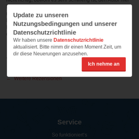
Fehler vorzuwerfen. Es hat schlicht phantastisch
recherchiert.
Update zu unseren
Mir hat das Hörbuch Lust auf die vorangegangenen
Nutzungsbedingungen und unserer
Hörbücher gemacht und so nach und nach werde ich mir
Datenschutzrichtlinie
die wohl gönnen.
Wir haben unsere
Datenschutzrichtlinie
aktualisiert. Bitte nimm dir einen Moment Zeit, um
dir diese Neuerungen anzusehen.
TEILEN
Ich nehme an
Weitere Rezensionen
Service
So funktioniert‘s