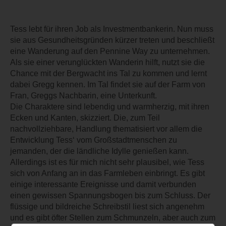
Tess lebt für ihren Job als Investmentbankerin. Nun muss
sie aus Gesundheitsgründen kürzer treten und beschließt
eine Wanderung auf den Pennine Way zu unternehmen.
Als sie einer verunglückten Wanderin hilft, nutzt sie die
Chance mit der Bergwacht ins Tal zu kommen und lernt
dabei Gregg kennen. Im Tal findet sie auf der Farm von
Fran, Greggs Nachbarin, eine Unterkunft.
Die Charaktere sind lebendig und warmherzig, mit ihren
Ecken und Kanten, skizziert. Die, zum Teil
nachvollziehbare, Handlung thematisiert vor allem die
Entwicklung Tess‘ vom Großstadtmenschen zu
jemanden, der die ländliche Idylle genießen kann.
Allerdings ist es für mich nicht sehr plausibel, wie Tess
sich von Anfang an in das Farmleben einbringt. Es gibt
einige interessante Ereignisse und damit verbunden
einen gewissen Spannungsbogen bis zum Schluss. Der
flüssige und bildreiche Schreibstil liest sich angenehm
und es gibt öfter Stellen zum Schmunzeln, aber auch zum