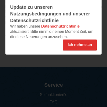
Mitfiebern.
Update zu unseren
Dieser Band kann eigenständig gelesen werden, aber ich
finde es angenehm, dass ich den ersten Band kannte, da
Nutzungsbedingungen und unserer
einige Protagonisten einen erneuten Auftritt haben.
Datenschutzrichtlinie
Für mich ist das ein Wohlfühlroman für zwischendurch.
Wir haben unsere
Datenschutzrichtlinie
aktualisiert. Bitte nimm dir einen Moment Zeit, um
dir diese Neuerungen anzusehen.
TEILEN
Ich nehme an
Weitere Rezensionen
Service
So funktioniert‘s
FAQ