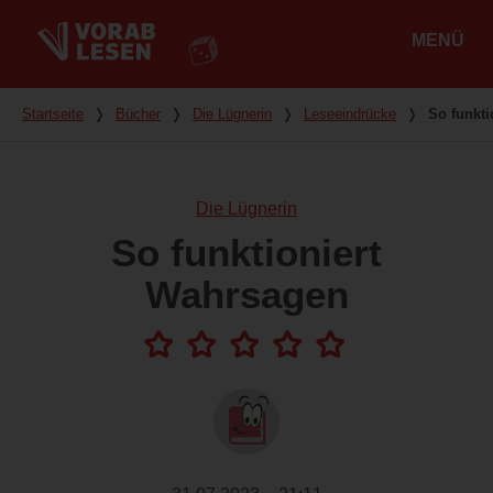
MENÜ
Hauptmenü
Du bist hier
Startseite
❭
Bücher
❭
Die Lügnerin
❭
Leseeindrücke
❭
So funkt
Die Lügnerin
So funktioniert
Wahrsagen