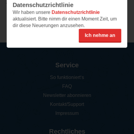
Datenschutzrichtlinie
TEILEN
Wir haben unsere
Datenschutzrichtlinie
aktualisiert. Bitte nimm dir einen Moment Zeit, um
Weitere Leseeindrücke
dir diese Neuerungen anzusehen.
Ich nehme an
Service
So funktioniert‘s
FAQ
Newsletter abonnieren
Kontakt/Support
Impressum
Rechtliches