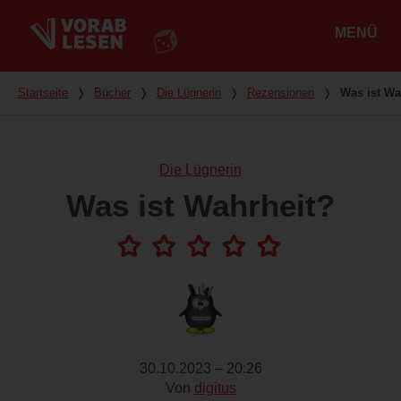
MENÜ
Hauptmenü
Du bist hier
Startseite
❭
Bücher
❭
Die Lügnerin
❭
Rezensionen
❭
Was ist Wa
Die Lügnerin
Was ist Wahrheit?
30.10.2023 – 20:26
Von
digitus